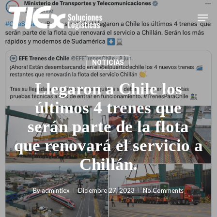
Skip
Menu
Men
to
main
content
NOTICIAS
Llegaron a Chile los
últimos 4 trenes que
serán parte de la flota
que renovará el servicio a
Chillán.
By
admintiex
Diciembre 27, 2023
No Comments