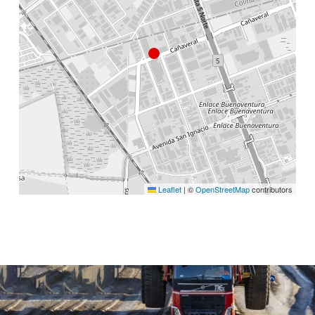
Leaflet
|
©
OpenStreetMap
contributors