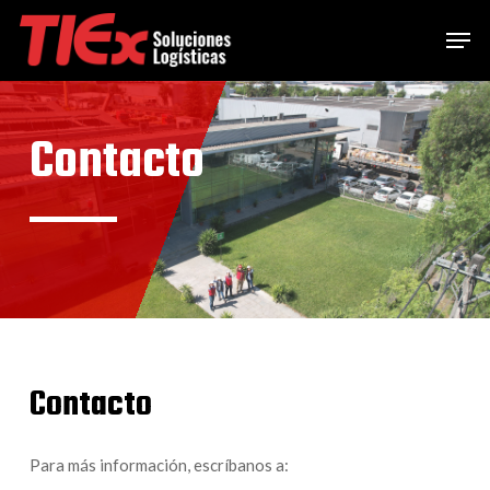
Skip
Menu
Men
to
main
content
Contacto
Contacto
Para más información, escríbanos a: